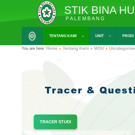
STIK BINA H
P A L E M B A N G
TENTANG KAMI
UNIT
PRODI
Home
Tentang Kami
MOU
Uncategorise
You are here:
TRACER STUDI