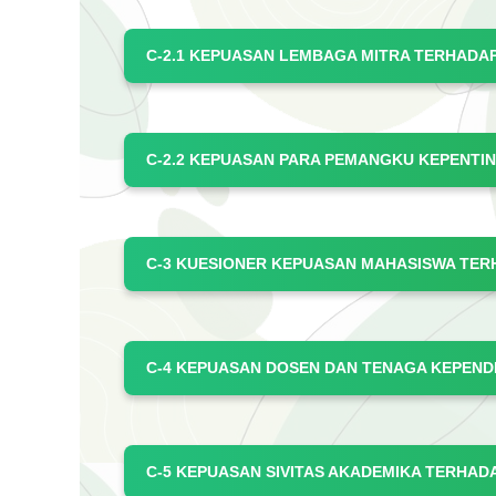
C-2.1 KEPUASAN LEMBAGA MITRA TERHADAP
C-2.2 KEPUASAN PARA PEMANGKU KEPENT
C-3 KUESIONER KEPUASAN MAHASISWA TE
C-4 KEPUASAN DOSEN DAN TENAGA KEPEN
C-5 KEPUASAN SIVITAS AKADEMIKA TERHA