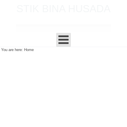
STIK BINA HUSADA
P A L E M B A N G
You are here:
Home