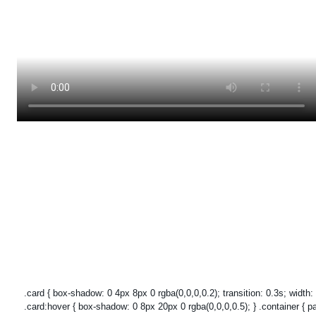
.card { box-shadow: 0 4px 8px 0 rgba(0,0,0,0.2); transition: 0.3s; width:
.card:hover { box-shadow: 0 8px 20px 0 rgba(0,0,0,0.5); } .container { p