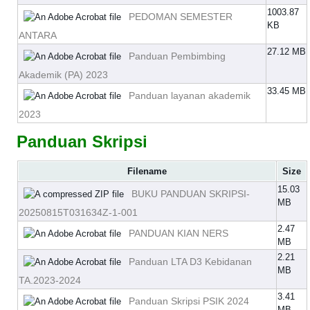
1003.87
PEDOMAN SEMESTER
KB
ANTARA
27.12 MB
Panduan Pembimbing
Akademik (PA) 2023
33.45 MB
Panduan layanan akademik
2023
Panduan Skripsi
Filename
Size
15.03
BUKU PANDUAN SKRIPSI-
MB
20250815T031634Z-1-001
2.47
PANDUAN KIAN NERS
MB
2.21
Panduan LTA D3 Kebidanan
MB
TA.2023-2024
3.41
Panduan Skripsi PSIK 2024
MB