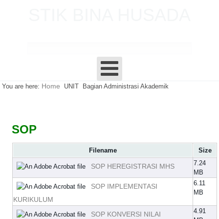
STIK BINA HUSADA
P A L E M B A N G
Home
You are here:
UNIT
Bagian Administrasi Akademik
SOP
Filename
Size
7.24
SOP HEREGISTRASI MHS
MB
6.11
SOP IMPLEMENTASI
MB
KURIKULUM
4.91
SOP KONVERSI NILAI