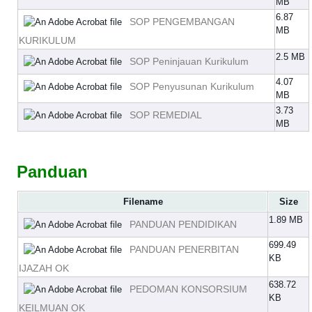
MB
6.87
SOP PENGEMBANGAN
MB
KURIKULUM
2.5 MB
SOP Peninjauan Kurikulum
4.07
SOP Penyusunan Kurikulum
MB
3.73
SOP REMEDIAL
MB
Panduan
Filename
Size
1.89 MB
PANDUAN PENDIDIKAN
699.49
PANDUAN PENERBITAN
KB
IJAZAH OK
638.72
PEDOMAN KONSORSIUM
KB
KEILMUAN OK