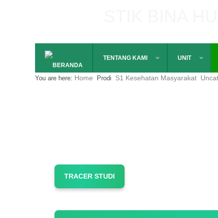
STIK BINA H
P A L E M B A N G
TENTANG KAMI
UNIT
Home
S1 Kesehatan Masyarakat
Uncat
You are here:
Prodi
TRACER STUDI