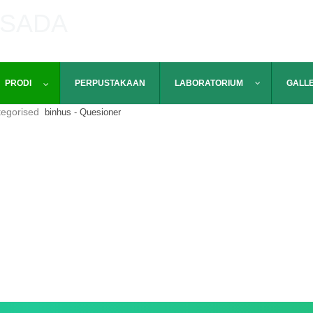
USADA
PRODI
PERPUSTAKAAN
LABORATORIUM
GALL
egorised
binhus - Quesioner