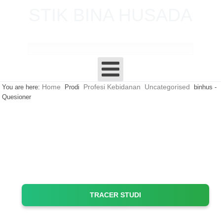
STIK BINA HUSADA
P A L E M B A N G
Home
Profesi Kebidanan
Uncategorised
You are here:
Prodi
binhus -
Quesioner
TRACER STUDI