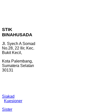
STIK
BINAHUSADA
Jl. Syech A Somad
No.28, 22 Ilir, Kec.
Bukit Kecil,
Kota Palembang,
Sumatera Selatan
30131
Link Online :
Siakad
|
PDDIKTI
|
Kuesioner
Sister
|
OJS
|
Rama