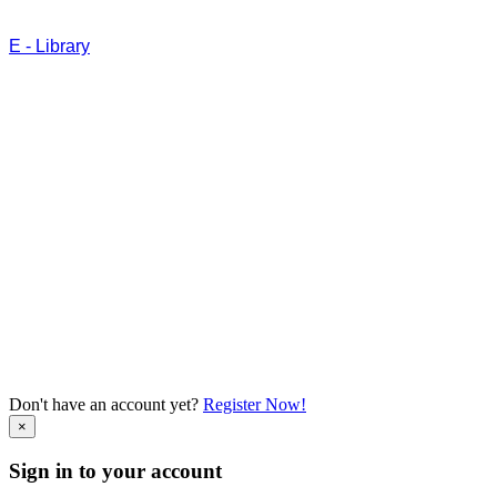
Repository
E - Library
|
Neo
Feeder
Copyright 2024 - STIK Bina Husada , Palembang
Don't have an account yet?
Register Now!
×
Sign in to your account