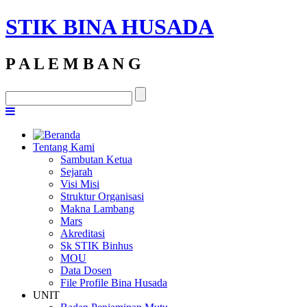
STIK BINA HUSADA
P A L E M B A N G
Tentang Kami
Sambutan Ketua
Sejarah
Visi Misi
Struktur Organisasi
Makna Lambang
Mars
Akreditasi
Sk STIK Binhus
MOU
Data Dosen
File Profile Bina Husada
UNIT