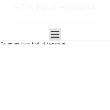
STIK BINA HUSADA
P A L E M B A N G
Home
You are here:
Prodi
S1 Keperawatan